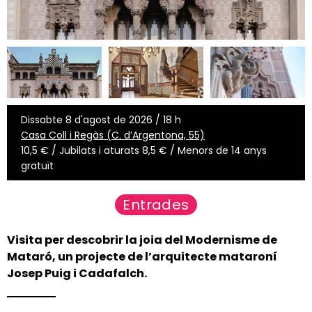
Dissabte 8 d'agost de 2026 / 18 h
Casa Coll i Regàs (C. d’Argentona, 55)
10,5 € / Jubilats i aturats 8,5 € / Menors de 14 anys
gratuït
Entrades
Visita per descobrir la joia del Modernisme de
Mataró, un projecte de l’arquitecte mataroní
Josep Puig i Cadafalch.