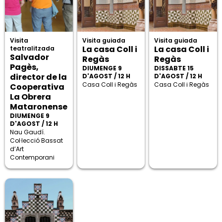
Visita
Visita guiada
Visita guiada
La casa Coll i
La casa Coll i
teatralitzada
Salvador
Regàs
Regàs
Pagès,
DIUMENGE 9
DISSABTE 15
director de la
D'AGOST / 12 H
D'AGOST / 12 H
Casa Coll i Regàs
Casa Coll i Regàs
Cooperativa
La Obrera
Mataronense
DIUMENGE 9
D'AGOST / 12 H
Nau Gaudí.
Col·lecció Bassat
d’Art
Contemporani