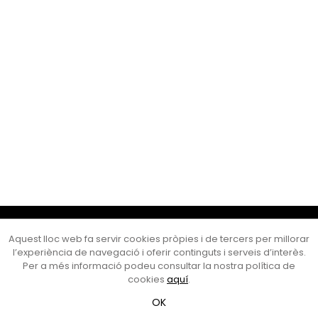
Cultura Mataró
Aquest lloc web fa servir cookies pròpies i de tercers per millorar
Ajuntament de Mataró
l’experiència de navegació i oferir continguts i serveis d’interès.
C. de Sant Josep, 9 (Mataró, 08302)
Per a més informació podeu consultar la nostra política de
Horari d'obertura: dilluns, dimecres i divendres de 10 a 13 h.
cookies
aquí
.
També podeu contactar-nos a
cultura@ajmataro.cat
o bé
OK
al telèfon al 93 758 23 61