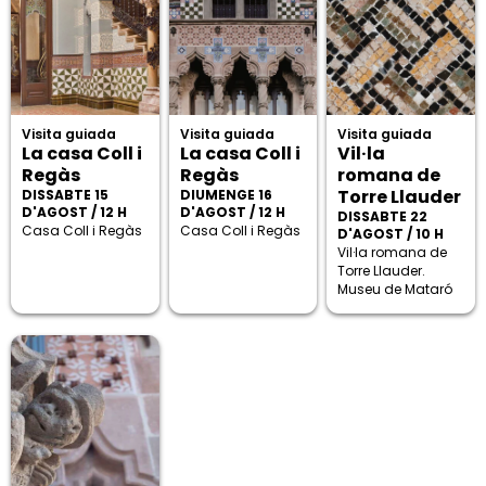
Visita guiada
Visita guiada
Visita guiada
La casa Coll i
La casa Coll i
Vil·la
Regàs
Regàs
romana de
Torre Llauder
DISSABTE 15
DIUMENGE 16
D'AGOST / 12 H
D'AGOST / 12 H
DISSABTE 22
Casa Coll i Regàs
Casa Coll i Regàs
D'AGOST / 10 H
Vil·la romana de
Torre Llauder.
Museu de Mataró