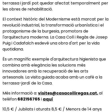
terrassa i jardí pot quedar afectat temporalment per
les obres de rehabilitació.
El context històric del Modernisme està marcat per la
revolució industrial, la transformació urbanística i el
protagonisme de la burgesia, promotors de
l'arquitectura moderna. La Casa Coll i Regàs de Josep
Puig i Cadafalch esdevé una obra d'art per la vida
quotidiana.
És un magnífic exemple d'arquitectura higienista que
combina amb elegància les solucions més
innovadores amb la recuperació de les arts
artesanals. La visita guiada acaba amb un cafè a la
terrassa-jardí de la Casa.
Més informació a:
visites@casacolliregas.cat,
al
telèfon
682156765
i
aquí
10,5 € / Jubilats i aturats 8,5 € / Menors de 14 anys