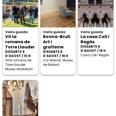
Visita guiada
Visita guiada
Visita guiada
Vil·la
Rovira-Brull.
La casa Coll i
romana de
Art i
Regàs
Torre Llauder
grafisme
DISSABTE 8
D'AGOST / 18 H
DISSABTE 8
DISSABTE 8
Casa Coll i Regàs
D'AGOST / 10 H
D'AGOST / 18 H
Vil·la romana de
Ca l'Arenas. Museu
Torre Llauder.
de Mataró
Museu de Mataró