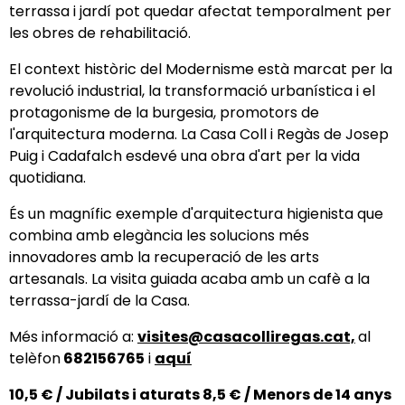
terrassa i jardí pot quedar afectat temporalment per
les obres de rehabilitació.
El context històric del Modernisme està marcat per la
revolució industrial, la transformació urbanística i el
protagonisme de la burgesia, promotors de
l'arquitectura moderna. La Casa Coll i Regàs de Josep
Puig i Cadafalch esdevé una obra d'art per la vida
quotidiana.
És un magnífic exemple d'arquitectura higienista que
combina amb elegància les solucions més
innovadores amb la recuperació de les arts
artesanals. La visita guiada acaba amb un cafè a la
terrassa-jardí de la Casa.
Més informació a:
visites@casacolliregas.cat,
al
telèfon
682156765
i
aquí
10,5 € / Jubilats i aturats 8,5 € / Menors de 14 anys