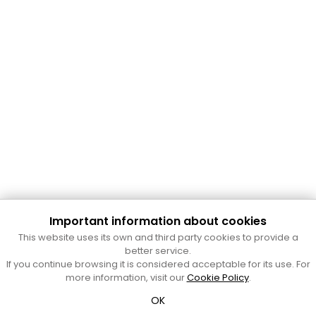
Important information about cookies
Cultura Mataró
This website uses its own and third party cookies to provide a
Ajuntament de Mataró
better service.
C. de Sant Josep, 9 (Mataró, 08302)
If you continue browsing it is considered acceptable for its use. For
Horari d'obertura: dilluns, dimecres i divendres de 10 a 13 h.
more information, visit our
Cookie Policy
.
També podeu contactar-nos a
cultura@ajmataro.cat
o bé
OK
al telèfon al 93 758 23 61