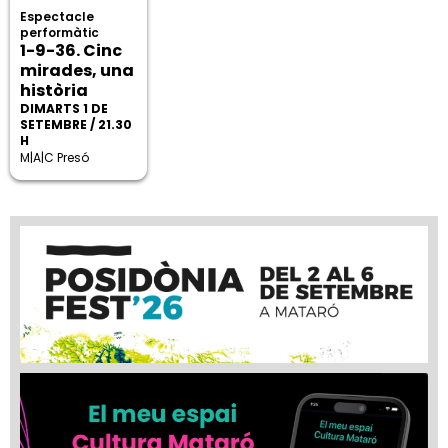
Espectacle
performàtic
1-9-36. Cinc
mirades, una
història
DIMARTS 1 DE
SETEMBRE / 21.30
H
M|A|C Presó