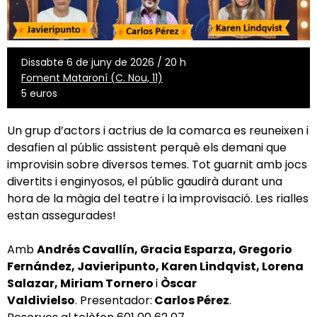
Dissabte 6 de juny de 2026 / 20 h
Foment Mataroní (C. Nou, 11)
5 euros
Un grup d’actors i actrius de la comarca es reuneixen i
desafien al públic assistent perquè els demani que
improvisin sobre diversos temes. Tot guarnit amb jocs
divertits i enginyosos, el públic gaudirà durant una
hora de la màgia del teatre i la improvisació. Les rialles
estan assegurades!
Amb
Andrés Cavallín, Gracia Esparza, Gregorio
Fernández, Javieripunto, Karen Lindqvist, Lorena
Salazar, Miriam Tornero
i
Òscar
Valdivielso
.
Presentador:
Carlos Pérez
.