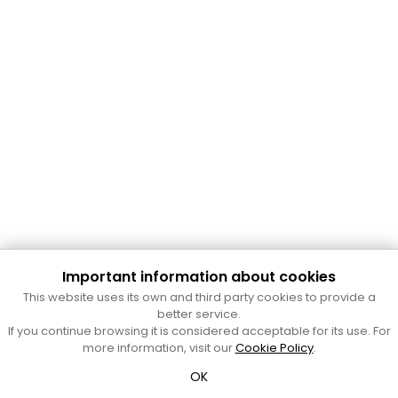
Important information about cookies
Cultura Mataró
This website uses its own and third party cookies to provide a
Ajuntament de Mataró
better service.
C. de Sant Josep, 9 (Mataró, 08302)
If you continue browsing it is considered acceptable for its use. For
Horari d'obertura: dilluns, dimecres i divendres de 10 a 13 h.
more information, visit our
Cookie Policy
.
També podeu contactar-nos a
cultura@ajmataro.cat
o bé
OK
al telèfon al 93 758 23 61
Bústia ciutadana