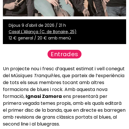
Dijous 9 d'abril de 2026 / 21 h
Casal L'Aliança (C. de Bonaire, 25)
12 € general / 20 € amb menú
Entrades
Un projecte nou i fresc d’aquest estimat i vell conegut
del
Músiques Tranquil·les
, que parteix de l’experiència
de tots els seus membres tocant amb altres
formacions de blues i rock. Amb aquesta nova
formació,
Ignasi Zamora
ens presentarà per
primera vegada temes propis, amb els quals editarà
el primer disc de la banda, que en directe es barregen
amb revisions de grans clàssics portats al blues, al
second line i al bluegrass.