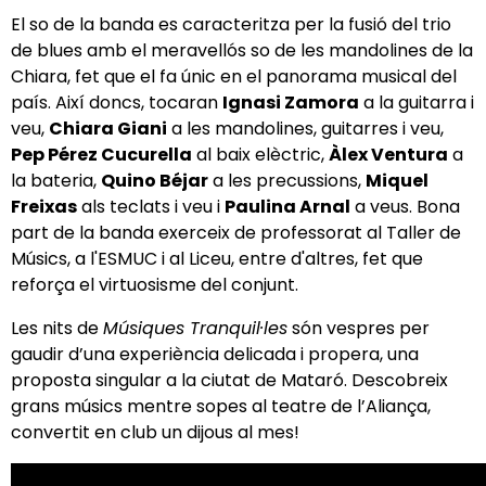
El so de la banda es caracteritza per la fusió del trio
de blues amb el meravellós so de les mandolines de la
Chiara, fet que el fa únic en el panorama musical del
país. Així doncs, tocaran
Ignasi Zamora
a la guitarra i
veu,
Chiara Giani
a les mandolines, guitarres i veu,
Pep
Pérez Cucurella
al baix elèctric,
Àlex Ventura
a
la bateria,
Quino Béjar
a les precussions,
Miquel
Freixas
als teclats i veu i
Paulina Arnal
a veus.
Bona
part de la banda exerceix de professorat al Taller de
Músics, a l'ESMUC i al Liceu, entre d'altres, fet que
reforça el virtuosisme del conjunt.
Les nits de
Músiques Tranquil·les
són vespres per
gaudir d’una experiència delicada i propera, una
proposta singular a la ciutat de Mataró. Descobreix
grans músics mentre sopes al teatre de l’Aliança,
convertit en club un dijous al mes!