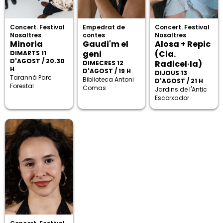
Concert. Festival
Empedrat de
Concert. Festival
Nosaltres
contes
Nosaltres
Minoria
Gaudi'm el
Alosa + Repic
geni
(Cia.
DIMARTS 11
D'AGOST / 20.30
Radicel·la)
DIMECRES 12
H
D'AGOST / 19 H
DIJOUS 13
Tarannà Parc
Biblioteca Antoni
D'AGOST / 21 H
Forestal
Comas
Jardins de l'Antic
Escorxador