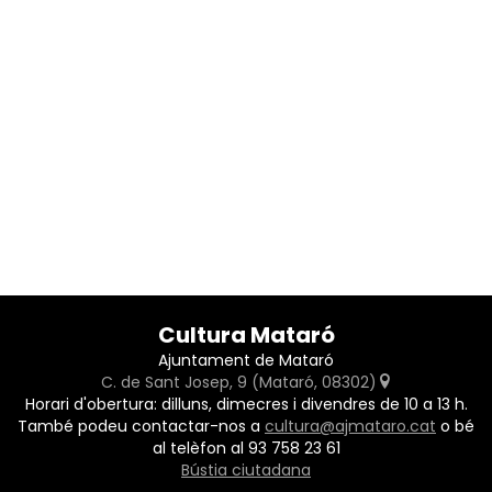
Cultura Mataró
Ajuntament de Mataró
C. de Sant Josep, 9 (Mataró, 08302)
Horari d'obertura: dilluns, dimecres i divendres de 10 a 13 h.
També podeu contactar-nos a
cultura@ajmataro.cat
o bé
al telèfon al 93 758 23 61
Bústia ciutadana