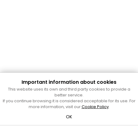
Important information about cookies
Cultura Mataró
This website uses its own and third party cookies to provide a
Ajuntament de Mataró
better service.
C. de Sant Josep, 9 (Mataró, 08302)
If you continue browsing it is considered acceptable for its use. For
Horari d'obertura: dilluns, dimecres i divendres de 10 a 13 h.
more information, visit our
Cookie Policy
.
També podeu contactar-nos a
cultura@ajmataro.cat
o bé
OK
al telèfon al 93 758 23 61
Bústia ciutadana