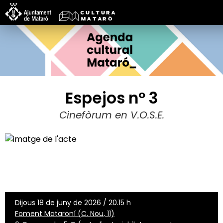
Espejos nº 3
Cinefòrum en V.O.S.E.
Dijous 18 de juny de 2026 / 20.15 h
Foment Mataroní (C. Nou, 11)