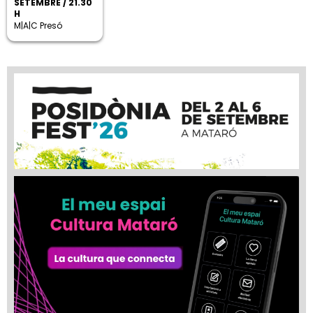
SETEMBRE / 21.30
H
M|A|C Presó