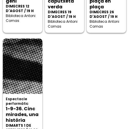
geni
caputxeta
plaça en
verda
plaça
DIMECRES 12
D'AGOST / 19 H
DIMECRES 19
DIMECRES 26
Biblioteca Antoni
D'AGOST / 19 H
D'AGOST / 19 H
Comas
Biblioteca Antoni
Biblioteca Antoni
Comas
Comas
Espectacle
performàtic
1-9-36. Cinc
mirades, una
història
DIMARTS 1 DE