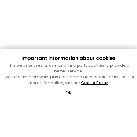
Important information about cookies
Cultura Mataró
This website uses its own and third party cookies to provide a
Ajuntament de Mataró
better service.
C. de Sant Josep, 9 (Mataró, 08302)
If you continue browsing it is considered acceptable for its use. For
Horari d'obertura: dilluns, dimecres i divendres de 10 a 13 h.
more information, visit our
Cookie Policy
.
També podeu contactar-nos a
cultura@ajmataro.cat
o bé
OK
al telèfon al 93 758 23 61
Bústia ciutadana
Crèdits i nota legal