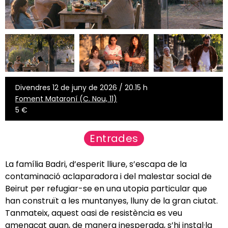
Divendres 12 de juny de 2026 / 20.15 h
Foment Mataroní (C. Nou, 11)
5 €
Entrades
La família Badri, d’esperit lliure, s’escapa de la
contaminació aclaparadora i del malestar social de
Beirut per refugiar-se en una utopia particular que
han construït a les muntanyes, lluny de la gran ciutat.
Tanmateix, aquest oasi de resistència es veu
amenaçat quan, de manera inesperada, s’hi instal·la