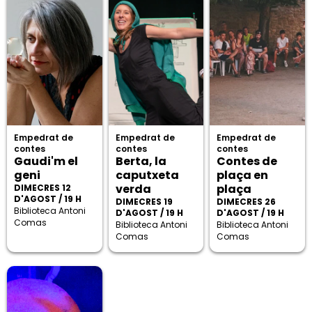
Empedrat de
Empedrat de
Empedrat de
contes
contes
contes
Gaudi'm el
Berta, la
Contes de
geni
caputxeta
plaça en
verda
plaça
DIMECRES 12
D'AGOST / 19 H
DIMECRES 19
DIMECRES 26
Biblioteca Antoni
D'AGOST / 19 H
D'AGOST / 19 H
Comas
Biblioteca Antoni
Biblioteca Antoni
Comas
Comas