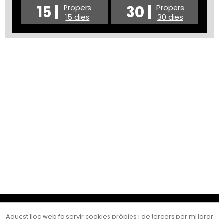
15 |
30 |
Propers
Propers
15 dies
30 dies
Cultura Mataró
Aquest lloc web fa servir cookies pròpies i de tercers per millorar