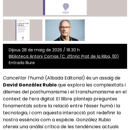
Dijous 28 de maig de 2026 / 18.30 h
Biblioteca Antoni Comas (C. d’Enric Prat de la Riba, 110)
Entrada lliure
Cancel·lar l’humà
(Albada Editorial) és un assaig de
David González Rubio
que explora les complexitats i
dilemes del posthumanisme i el transhumanisme en el
context de l’era digital. El llibre planteja preguntes
fonamentals sobre la relació entre l’ésser humà i la
tecnologia, i com aquesta interacció pot redefinir la
nostra essència com a espècie. González Rubio
ofereix una anàlisi crítica de les tendències actuals