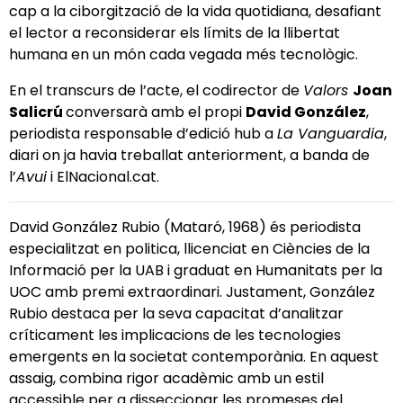
cap a la ciborgització de la vida quotidiana, desafiant
el lector a reconsiderar els límits de la llibertat
humana en un món cada vegada més tecnològic.
En el transcurs de l’acte, el codirector de
Valors
Joan
Salicrú
conversarà amb el propi
David González
,
periodista responsable d’edició hub a
La Vanguardia
,
diari on ja havia treballat anteriorment, a banda de
l’
Avui
i ElNacional.cat.
David González Rubio (Mataró, 1968) és periodista
especialitzat en politica, llicenciat en Ciències de la
Informació per la UAB i graduat en Humanitats per la
UOC amb premi extraordinari. Justament, González
Rubio destaca per la seva capacitat d’analitzar
críticament les implicacions de les tecnologies
emergents en la societat contemporània. En aquest
assaig, combina rigor acadèmic amb un estil
accessible per a disseccionar les promeses del