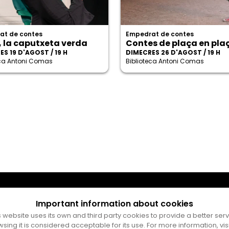
at de contes
Empedrat de contes
, la caputxeta verda
Contes de plaça en pla
S 19 D'AGOST / 19 H
DIMECRES 26 D'AGOST / 19 H
eca Antoni Comas
Biblioteca Antoni Comas
Important information about cookies
s website uses its own and third party cookies to provide a better serv
wsing it is considered acceptable for its use. For more information, vis