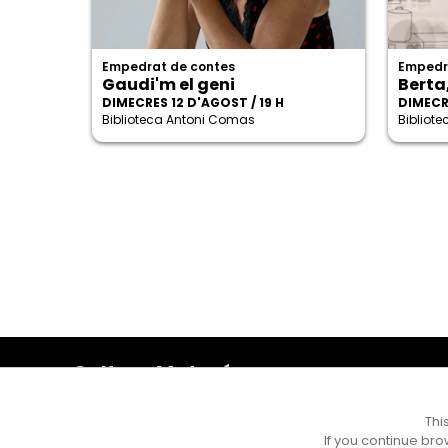
Empedrat de contes
Empedr
Gaudi'm el geni
Berta
DIMECRES 12 D'AGOST / 19 H
DIMECRE
Biblioteca Antoni Comas
Bibliot
Cultura Mataró
Ajuntament de Mataró
C. de Sant Josep, 9 (Mataró, 08302)
Thi
Horari d'obertura: dilluns, dimecres i divendres de 10 a
If you continue bro