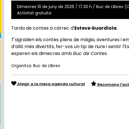
Dimecres 10 de juny de 2026 / 17.30 h / Buc de Llibres (C
Activitat gratuïta
Tarda de contes a càrrec d'
Esteve Guardiola
.
T'agraden els contes plens de màgia, aventures i em
d’allò més divertits, fer-vos un tip de riure i sentir l'
esperen els dimecres amb
Buc de Contes
.
Organitza: Buc de Llibres
Afegir a la meva agenda cultural
Recomano l'act