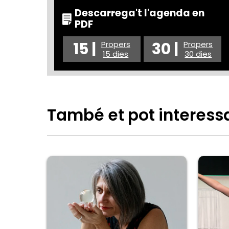
Descarrega't l'agenda en
PDF
15 |
30 |
Propers
Propers
15 dies
30 dies
També et pot interess