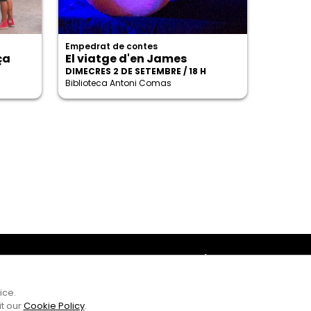
Empedrat de contes
ça
El viatge d'en James
DIMECRES 2 DE SETEMBRE / 18 H
Biblioteca Antoni Comas
Amb el suport
ice.
it our
Cookie Policy
.