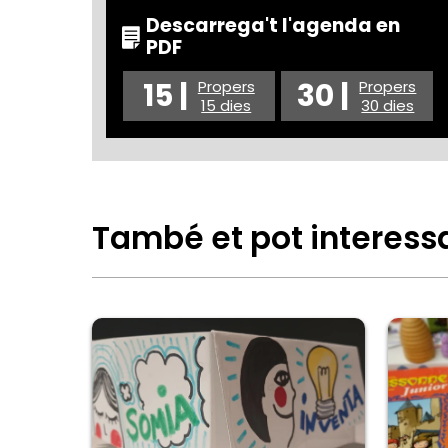
Descarrega't l'agenda en
PDF
15 |
30 |
Propers
Propers
15 dies
30 dies
També et pot interess