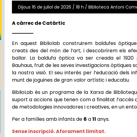
Dijous 16 de juliol de 2026 / 18 h / Biblioteca Antoni Coma
A càrrec de Catàrtic
En aquest Bibliolab construirem baldufes òptique
creats des del món de l’art, i descobrirem els ef
ballar. La baldufa òptica va ser creada el 1920
Bauhaus, fruit de les seves investigacions òptiques so
la nostra visió. El seu interès per l’educació dels 
munt de joguines de gran valor artístic i educatiu.
BiblioLab és un programa de la Xarxa de Biblioteq
suport a accions que tenen com a finalitat l’accés 
de metodologies innovadores i creatives, en un entor
Per a famílies amb infants de
6
a
11
anys.
Sense inscripció.
Aforament limitat.