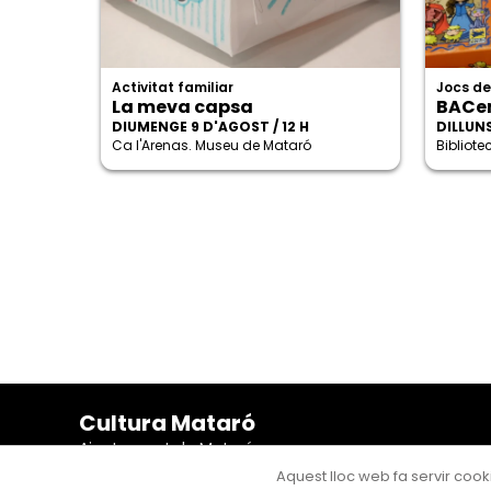
Activitat familiar
Jocs de
La meva capsa
BACe
DIUMENGE 9 D'AGOST / 12 H
DILLUNS
Ca l'Arenas. Museu de Mataró
Bibliot
Cultura Mataró
Ajuntament de Mataró
C. de Sant Josep, 9 (Mataró, 08302)
Aquest lloc web fa servir cooki