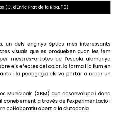
s (C. d’Enric Prat de la Riba, 110)
s, un dels enginys òptics més interessants
ectes visuals que es produeixen quan les fem
 per mestres-artistes de l’escola alemanya
bre els efectes del color, la forma i la llum en
infants i la pedagogia els va portar a crear un
ues Municipals (XBM) que desenvolupa i dona
al coneixement a través de l’experimentació i
n col·laboratiu obert a la ciutadania.