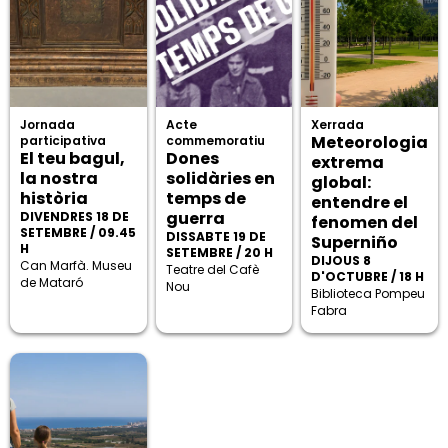
Jornada
Acte
Xerrada
Meteorologia
participativa
commemoratiu
El teu bagul,
Dones
extrema
la nostra
solidàries en
global:
història
temps de
entendre el
guerra
DIVENDRES 18 DE
fenomen del
SETEMBRE / 09.45
DISSABTE 19 DE
Superniño
H
SETEMBRE / 20 H
DIJOUS 8
Can Marfà. Museu
Teatre del Cafè
D'OCTUBRE / 18 H
de Mataró
Nou
Biblioteca Pompeu
Fabra